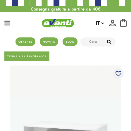
Consegna gratuita a partire da 40€
IT
OFFERTE
NOVITÀ
BLOG
TORNA ALLA PANORAMICA
favorite_border