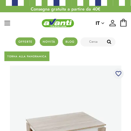
Consegna gratuita a partire da 40€
IT
OFFERTE
NOVITÀ
BLOG
TORNA ALLA PANORAMICA
favorite_border