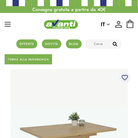
Consegna gratuita a partire da 40€
IT
OFFERTE
NOVITÀ
BLOG
TORNA ALLA PANORAMICA
favorite_border