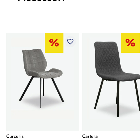
favorite_border
Curcuris
Cartura