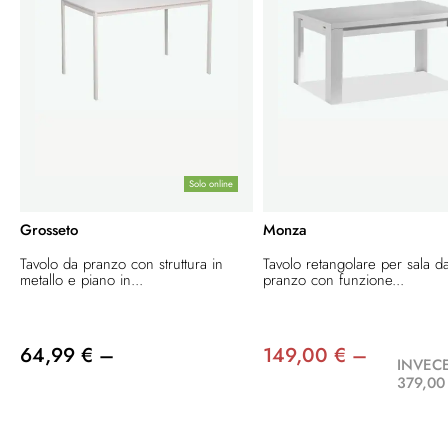
Solo online
Grosseto
Monza
Tavolo da pranzo con struttura in
Tavolo retangolare per sala d
metallo e piano in...
pranzo con funzione...
64,99 € –
149,00 € –
INVECE
379,00