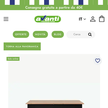
Consegna gratuita a partire da 40€
IT
OFFERTE
NOVITÀ
BLOG
TORNA ALLA PANORAMICA
Solo online
favorite_border