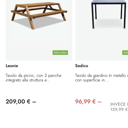
Solo online
Sol
Leonie
Sedico
Tavolo da picnic, con 2 panche
Tavolo da giardino In metallo
integrato alla struttura e...
con superficie in...
209,00 € –
96,99 € –
INVECE 
129,99 €