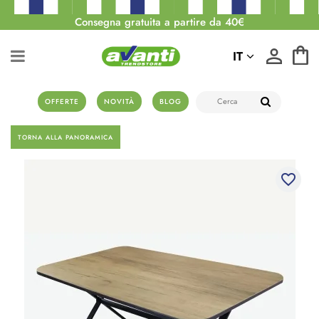
Consegna gratuita a partire da 40€
IT
OFFERTE
NOVITÀ
BLOG
TORNA ALLA PANORAMICA
favorite_border