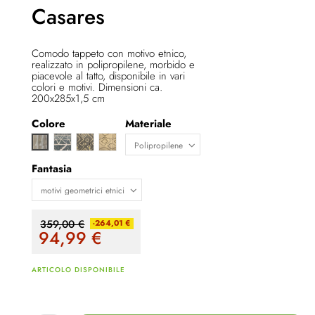
Casares
Comodo tappeto con motivo etnico,
realizzato in polipropilene, morbido e
piacevole al tatto, disponibile in vari
colori e motivi. Dimensioni ca.
200x285x1,5 cm
Colore
Materiale
Nero/Baige
Baige/Nero
Marrone/Sabbia
Baige/Sabbia
Fantasia
359,00 €
-264,01 €
94,99
€
ARTICOLO DISPONIBILE