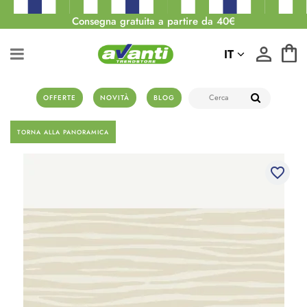
Consegna gratuita a partire da 40€
IT
OFFERTE
NOVITÀ
BLOG
TORNA ALLA PANORAMICA
favorite_border