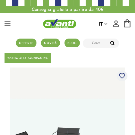
Consegna gratuita a partire da 40€
IT
OFFERTE
NOVITÀ
BLOG
TORNA ALLA PANORAMICA
favorite_border