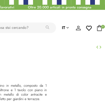
lavorativi
Oltre 20.000 articoli in pronta consegna
IT
0
dino in metallo, composto da 1
ltrone e 1 tavolo con piano in
in metallo di color antracite e
fetto per giardini e terrazze.