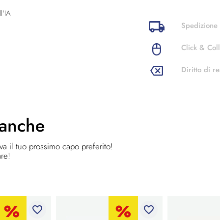
l'IA
Spedizione 
Click & Coll
Diritto di re
 anche
ova il tuo prossimo capo preferito!
are!
favorite_border
favorite_border