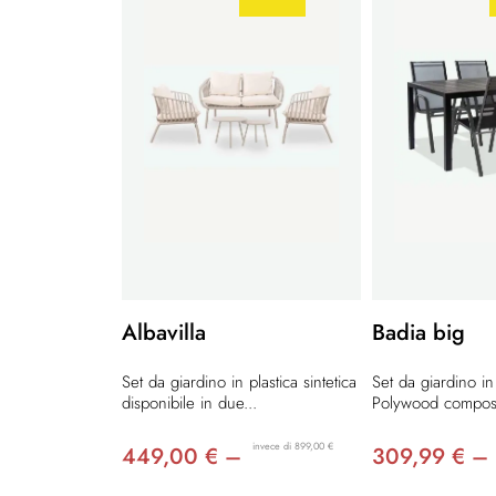
Albavilla
Badia big
Set da giardino in plastica sintetica
Set da giardino in
disponibile in due...
Polywood compost
invece di 899,00 €
449,00 € –
309,99 € –