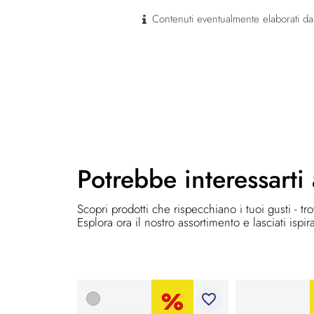
Contenuti eventualmente elaborati dal
Potrebbe
interessarti
Scopri prodotti che rispecchiano i tuoi gusti - tr
Esplora ora il nostro assortimento e lasciati ispir
favorite_border