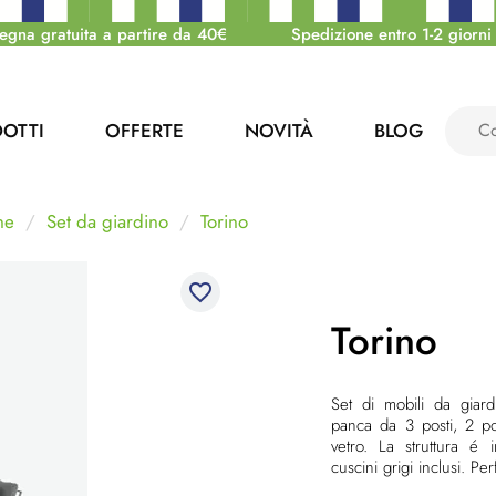
egna gratuita a partire da 40€
Spedizione entro 1-2 giorni 
OTTI
OFFERTE
NOVITÀ
BLOG
ne
Set da giardino
Torino
favorite_border
Torino
Set di mobili da giar
panca da 3 posti, 2 po
vetro. La struttura é 
cuscini grigi inclusi. Per