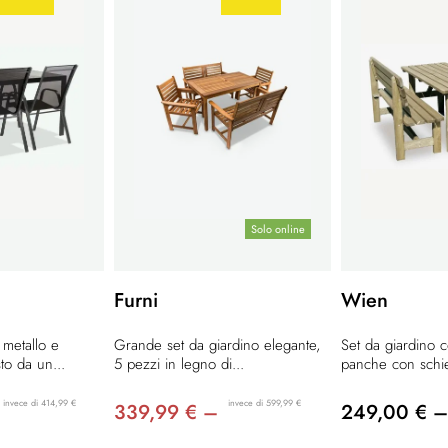
Solo online
Furni
Wien
 metallo e
Grande set da giardino elegante,
Set da giardino 
o da un...
5 pezzi in legno di...
panche con schie
invece di 414,99 €
invece di 599,99 €
339,99 € –
249,00 € –