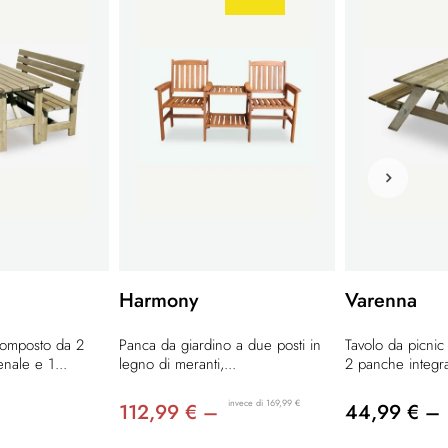
Harmony
Varenna
composto da 2
Panca da giardino a due posti in
Tavolo da picnic
nale e 1...
legno di meranti,...
2 panche integrat
invece di 169,99 €
112,99 € –
44,99 € –