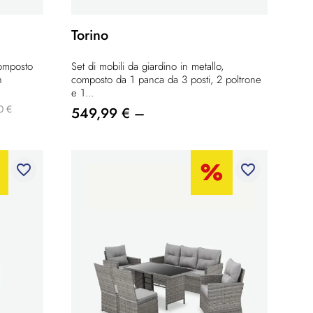
Torino
composto
Set di mobili da giardino in metallo,
n
composto da 1 panca da 3 posti, 2 poltrone
e 1...
0 €
549,99 € –
favorite_border
favorite_border