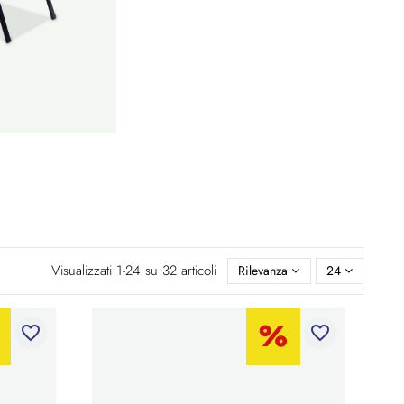
Visualizzati 1-24 su 32 articoli
Rilevanza
24
favorite_border
favorite_border