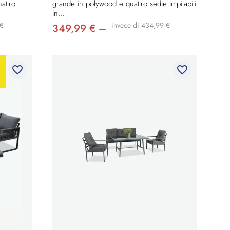
attro
grande in polywood e quattro sedie impilabili
in...
 €
invece di 434,99 €
349,99 € –
favorite_border
favorite_border