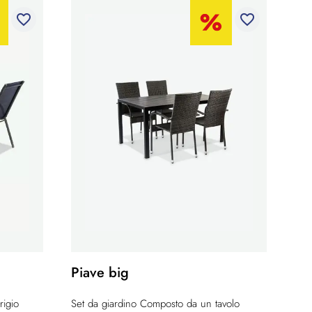
favorite_border
favorite_border
Piave big
rigio
Set da giardino Composto da un tavolo