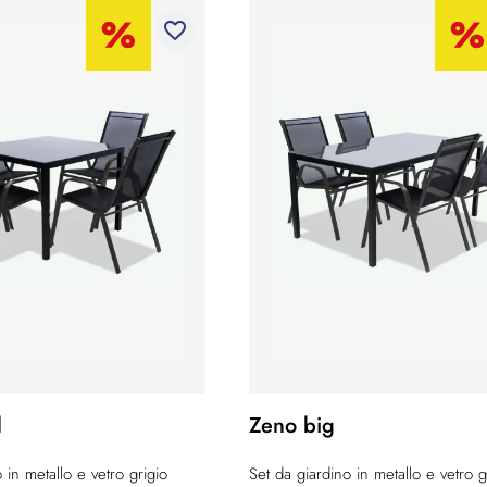
favorite_border
l
Zeno big
 in metallo e vetro grigio
Set da giardino in metallo e vetro g