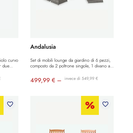
Andalusia
iolo curvo
Set di mobili lounge da giardino di 6 pezzi,
r due...
composto da 2 poltrone singole, 1 divano a...
€
invece di 549,99 €
499,99 € –
favorite_border
favorite_border