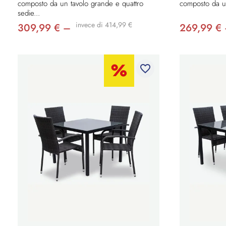
composto da un tavolo grande e quattro
composto da un
sedie...
invece di 414,99 €
309,99 € –
269,99 €
favorite_border