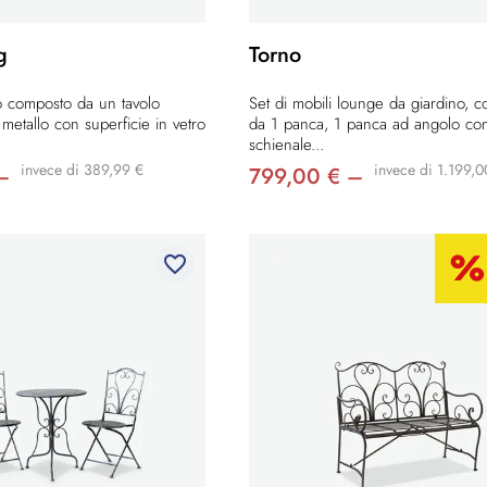
g
Torno
o composto da un tavolo
Set di mobili lounge da giardino, 
 metallo con superficie in vetro
da 1 panca, 1 panca ad angolo co
schienale...
invece di 389,99 €
invece di 1.199,0
–
799,00 € –
favorite_border