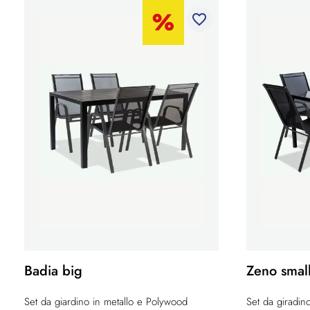
favorite_border
Badia big
Zeno smal
Set da giardino in metallo e Polywood
Set da giradino