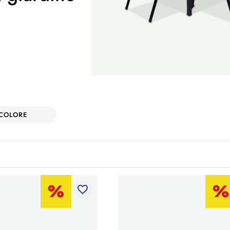
COLORE
favorite_border