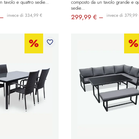
 tavolo e quattro sedie...
composto da un tavolo grande e qu
sedie...
invece di 334,99 €
invece di 379,99
 –
299,99 € –
favorite_border