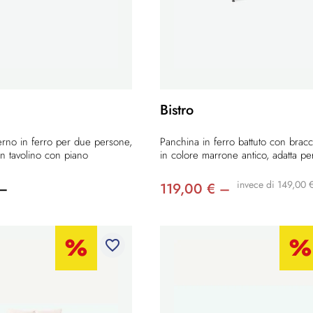
Bistro
erno in ferro per due persone,
Panchina in ferro battuto con bracc
n tavolino con piano
in colore marrone antico, adatta pe
invece di 149,00 
 –
119,00 € –
favorite_border