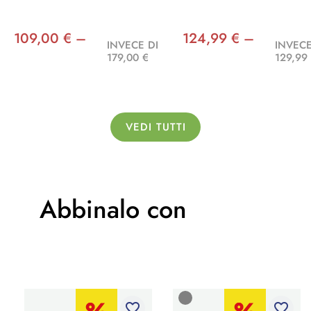
109,00 € –
124,99 € –
INVECE DI
INVECE
179,00 €
129,99
VEDI TUTTI
Abbinalo con
favorite_border
favorite_border