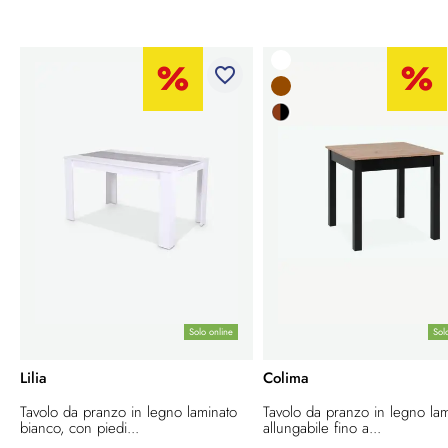
favorite_border
Solo online
Sol
Lilia
Colima
Tavolo da pranzo in legno laminato
Tavolo da pranzo in legno lam
bianco, con piedi...
allungabile fino a...