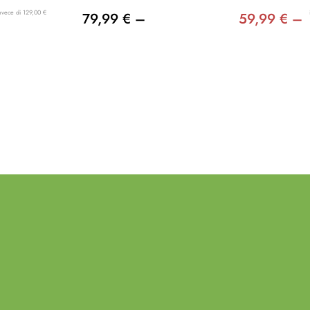
nvece di 129,00 €
79,99 € –
59,99 € –