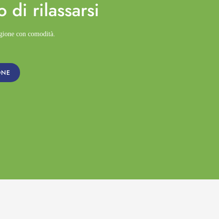
o di
rilassarsi
agione con comodità.
ONE