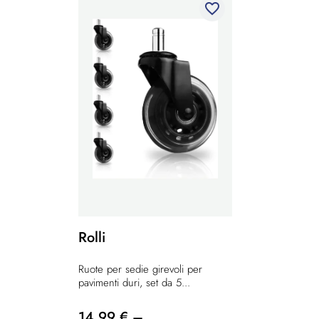
favorite_border
Rolli
Ruote per sedie girevoli per
pavimenti duri, set da 5...
14,99 € –