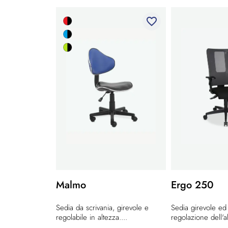
favorite_border
Malmo
Ergo 250
Sedia da scrivania, girevole e
Sedia girevole e
regolabile in altezza....
regolazione dell'al