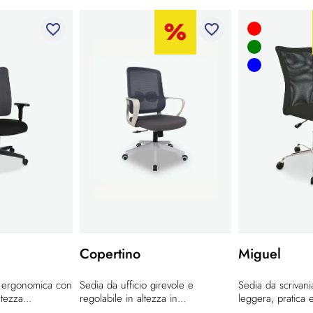
favorite_border
favorite_border
Copertino
Miguel
d ergonomica con
Sedia da ufficio girevole e
Sedia da scrivania
tezza...
regolabile in altezza in...
leggera, pratica e