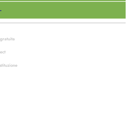
gratuita
ect
stituzione