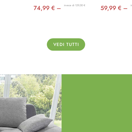
invece di 129,00 €
i
74,99 € –
59,99 € –
VEDI TUTTI