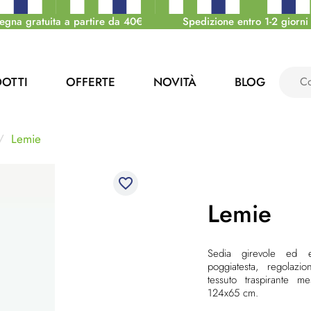
egna gratuita a partire da 40€
Spedizione entro 1-2 giorni 
OTTI
OFFERTE
NOVITÀ
BLOG
Lemie
favorite_border
Lemie
Sedia girevole ed e
poggiatesta, regolazio
tessuto traspirante 
124x65 cm.