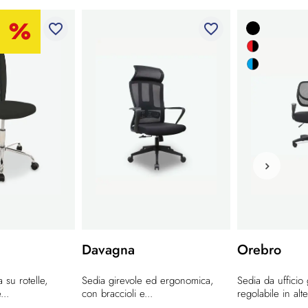
favorite_border
favorite_border
Davagna
Orebro
 su rotelle,
Sedia girevole ed ergonomica,
Sedia da ufficio 
...
con braccioli e...
regolabile in alt