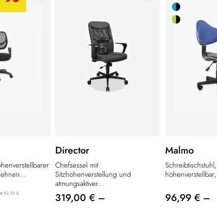
Director
Malmo
henverstellbarer
Chefsessel mit
Schreibtischstuhl
lehnen...
Sitzhöhenverstellung und
höhenverstellbar, 
atmungsaktiver...
att 82,99 €
319,00 € –
96,99 € –