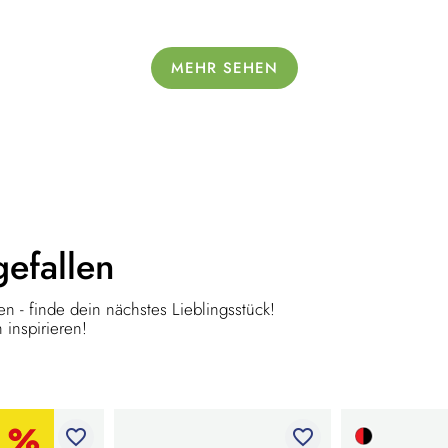
MEHR SEHEN
gefallen
n - finde dein nächstes Lieblingsstück!
 inspirieren!
favorite_border
favorite_border