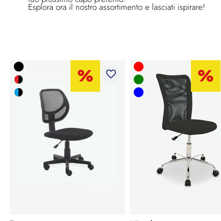
Esplora ora il nostro assortimento e lasciati ispirare!
favorite_border