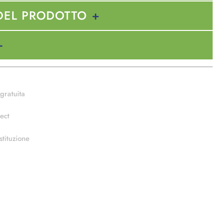
DEL PRODOTTO
gratuita
ect
stituzione