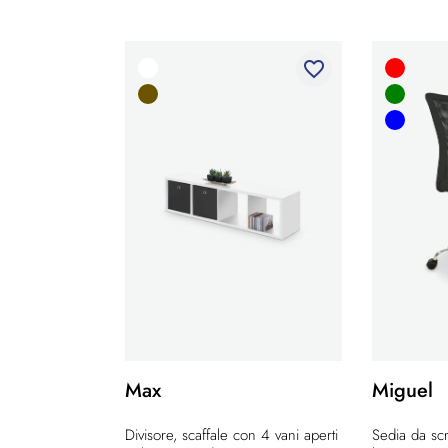
favorite_border
Max
Miguel
Divisore, scaffale con 4 vani aperti
Sedia da scr