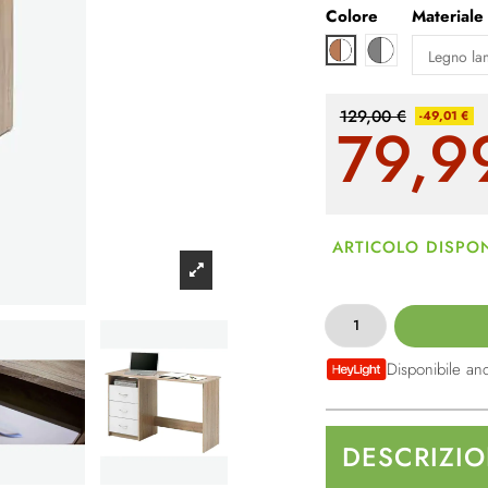
Colore
Materiale
Bianco / grigio
Marrone / bianco
129,00 €
-49,01 €
79,9
ARTICOLO DISPON
Disponibile an
DESCRIZI