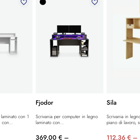
favorite_border
favorite_border
Fjodor
Sila
 laminato con 1
Scrivania per computer in legno
Scrivania in legn
 con...
laminato con...
piano di lavoro, sc
369,00 € –
112,36 € –