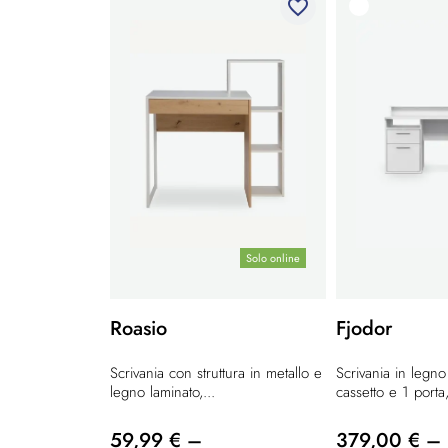
favorite_border
Solo online
Roasio
Fjodor
Scrivania con struttura in metallo e
Scrivania in legno
legno laminato,...
cassetto e 1 porta,
59,99 € –
379,00 € –