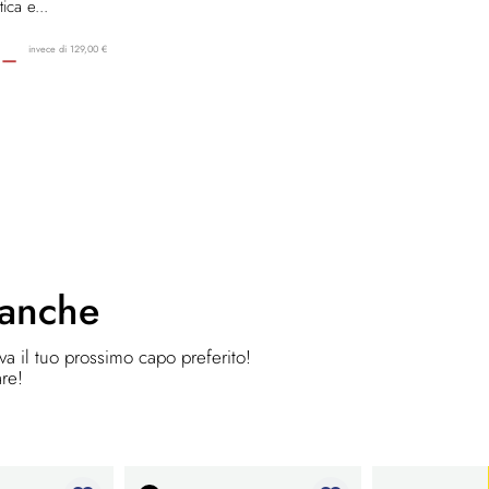
ica e...
invece di 129,00 €
 –
 anche
ova il tuo prossimo capo preferito!
are!