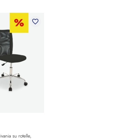
favorite_border
ivania su rotelle,