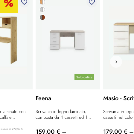
favorite_border
favorite_border
Solo online
Feena
Masio - Scr
o laminato con
Scrivania in legno laminato,
Scrivania in leg
affale...
composta da 4 cassetti ed 1...
cassetti nel color
invece di 270,00 €
159,00 € –
179,00 € –