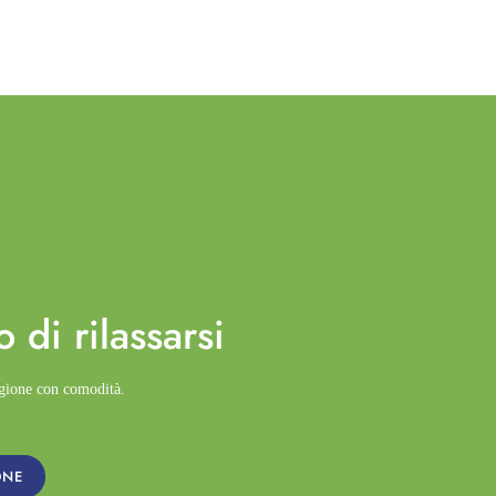
o di
rilassarsi
agione con comodità.
ONE