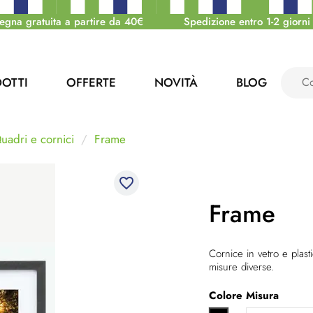
egna gratuita a partire da 40€
Spedizione entro 1-2 giorni 
OTTI
OFFERTE
NOVITÀ
BLOG
uadri e cornici
Frame
favorite_border
Frame
Cornice in vetro e plasti
misure diverse.
Colore
Misura