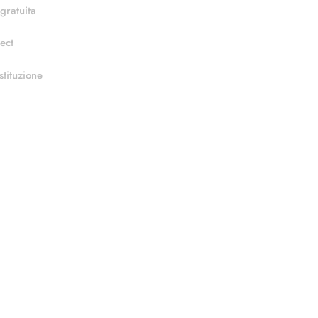
gratuita
ect
stituzione