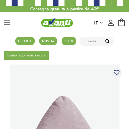
Consegna gratuita a partire da 40€
IT
OFFERTE
NOVITÀ
BLOG
TORNA ALLA PANORAMICA
favorite_border