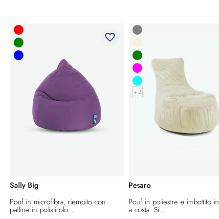
favorite_border
+ 2
Sally Big
Pesaro
Pouf in microfibra, riempito con
Pouf in poliestre e imbottito in
palline in polistirolo....
a costa. Si...