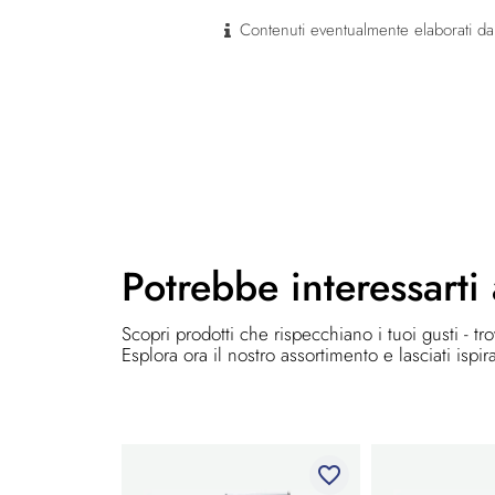
Contenuti eventualmente elaborati dal
Potrebbe
interessarti
Scopri prodotti che rispecchiano i tuoi gusti - tr
Esplora ora il nostro assortimento e lasciati ispir
favorite_border