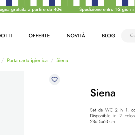
egna gratuita a partire da 40€
Spedizione entro 1-2 giorni 
OTTI
OFFERTE
NOVITÀ
BLOG
Porta carta igienica
Siena
favorite_border
Siena
Set da WC 2 in 1, con
Disponibile in 2 color
28x15x63 cm