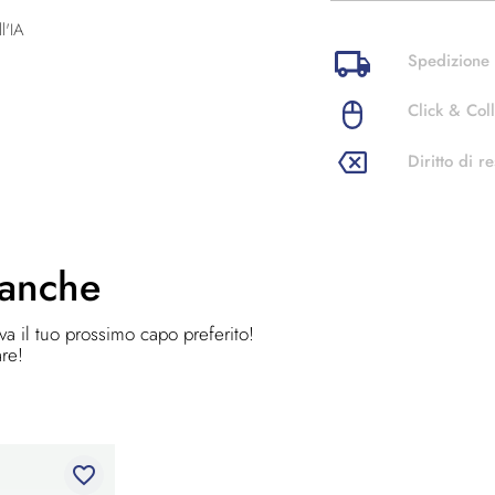
l'IA
Spedizione 
Click & Coll
Diritto di re
 anche
ova il tuo prossimo capo preferito!
are!
favorite_border