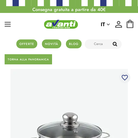
Consegna gratuita a partire da 40€
IT
OFFERTE
NOVITÀ
BLOG
TORNA ALLA PANORAMICA
favorite_border