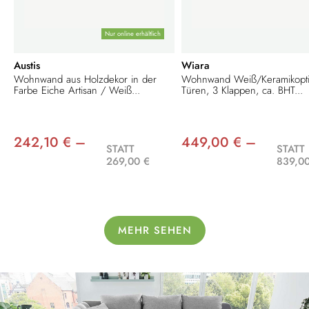
Nur online erhältlich
Austis
Wiara
Wohnwand aus Holzdekor in der
Wohnwand Weiß/Keramikopti
Farbe Eiche Artisan / Weiß...
Türen, 3 Klappen, ca. BHT...
242,10 € –
449,00 € –
STATT
STATT
269,00 €
839,0
MEHR SEHEN