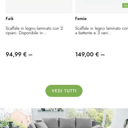
Sol
Faik
Femie
Scaffale in legno laminato con 2
Scaffale in legno laminato co
ripiani. Disponibile in...
a battente e 3 vani...
94,99 € –
149,00 € –
VEDI TUTTI