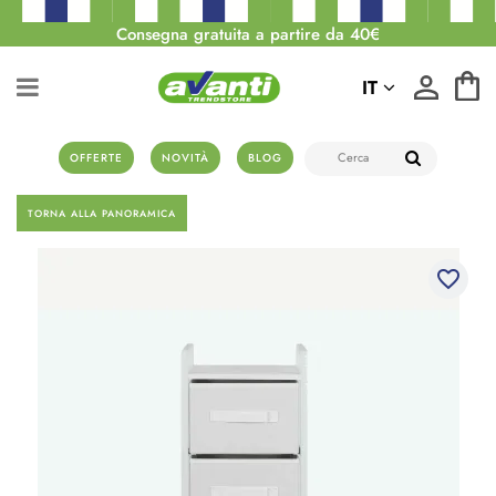
Consegna gratuita a partire da 40€
IT
OFFERTE
NOVITÀ
BLOG
TORNA ALLA PANORAMICA
favorite_border