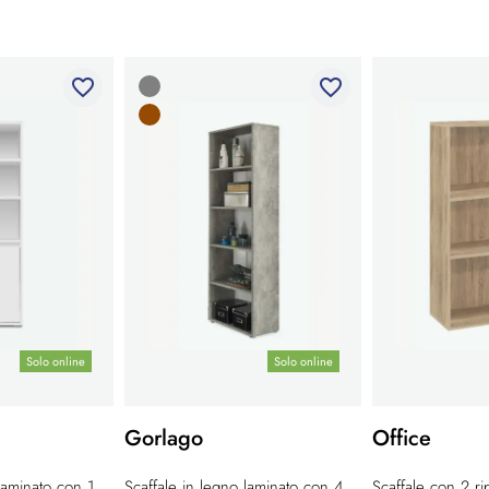
favorite_border
favorite_border
Solo online
Solo online
Gorlago
Office
 laminato con 1
Scaffale in legno laminato con 4
Scaffale con 2 ri