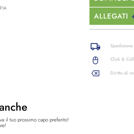
l'IA
ALLEGATI
Spedizione 
Click & Coll
Diritto di re
 anche
ova il tuo prossimo capo preferito!
are!