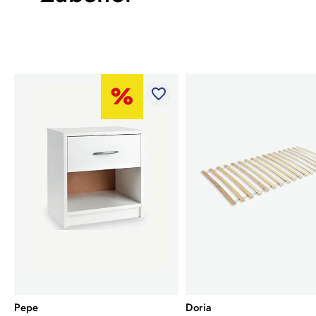
favorite_border
Pepe
Doria