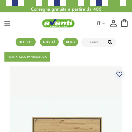
Consegna gratuita a partire da 40€
IT
OFFERTE
NOVITÀ
BLOG
TORNA ALLA PANORAMICA
favorite_border