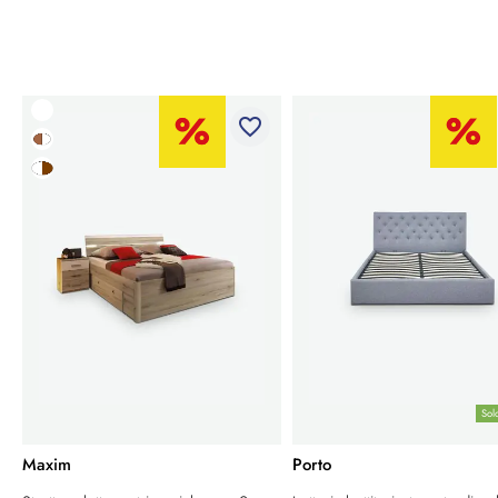
favorite_border
Sol
Maxim
Porto