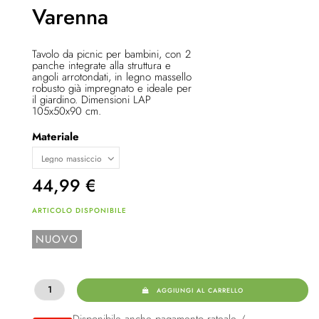
Varenna
Tavolo da picnic per bambini, con 2
panche integrate alla struttura e
angoli arrotondati, in legno massello
robusto già impregnato e ideale per
il giardino. Dimensioni LAP
105x50x90 cm.
Materiale
44,99
€
ARTICOLO DISPONIBILE
NUOVO
AGGIUNGI AL CARRELLO
Disponibile anche pagamento rateale /