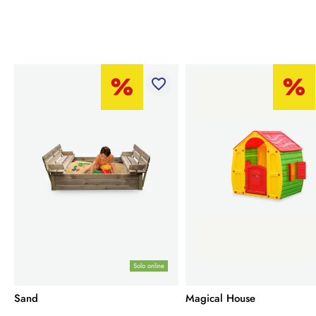
favorite_border
Solo online
Sand
Magical House