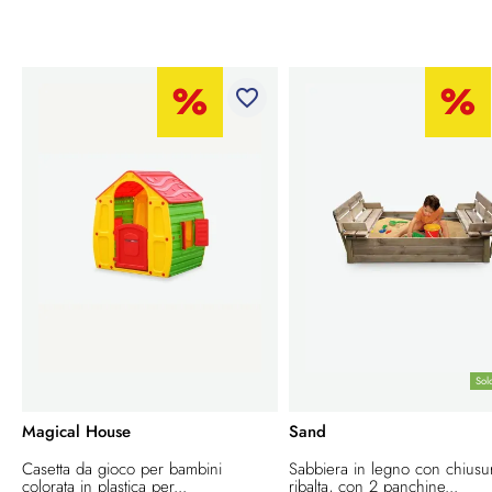
favorite_border
Sol
Magical House
Sand
Casetta da gioco per bambini
Sabbiera in legno con chiusu
colorata in plastica per...
ribalta, con 2 panchine...