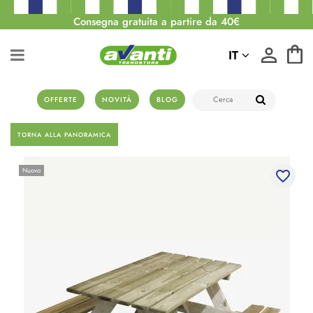
Consegna gratuita a partire da 40€
IT
OFFERTE
NOVITÀ
BLOG
TORNA ALLA PANORAMICA
Nuovo
favorite_border