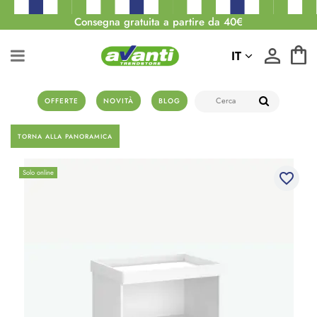
Consegna gratuita a partire da 40€
IT
OFFERTE
NOVITÀ
BLOG
TORNA ALLA PANORAMICA
Solo online
favorite_border