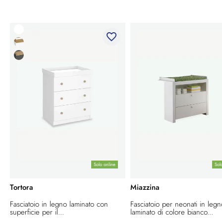
favorite_border
Solo online
Sol
Tortora
Miazzina
Fasciatoio in legno laminato con
Fasciatoio per neonati in leg
superficie per il...
laminato di colore bianco...