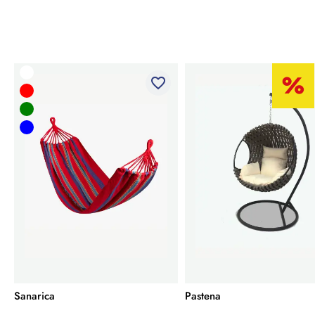
favorite_border
Sanarica
Pastena