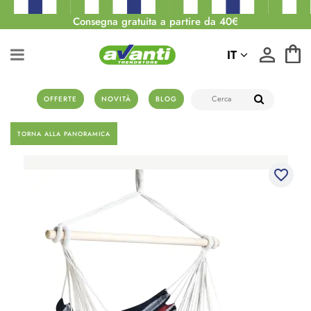
Consegna gratuita a partire da 40€
IT
OFFERTE
NOVITÀ
BLOG
TORNA ALLA PANORAMICA
favorite_border