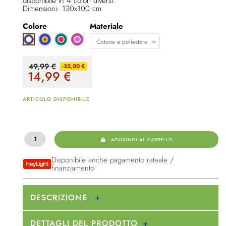
disponibile in 4 colori diversi.
Dimensioni: 130x100 cm
Colore
Materiale
Arcoblaeno
Verde/rosso/blu chiaro/rosso/blu
Rosso/viola/rosa
Rosso/blu/celeste/bianco
49,99 €
-35,00 €
14,99
€
ARTICOLO DISPONIBILE
AGGIUNGI AL CARRELLO
Disponibile anche pagamento rateale /
finanziamento
DESCRIZIONE
DETTAGLI DEL PRODOTTO