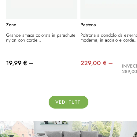
Zone
Pastena
Grande amaca colorata in parachute
Poltrona a dondolo da estern
nylon con corde...
moderna, in acciaio e corde..
19,99 € –
229,00 € –
INVEC
289,00
VEDI TUTTI