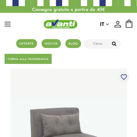
Consegna gratuita a partire da 40€
IT
OFFERTE
NOVITÀ
BLOG
TORNA ALLA PANORAMICA
favorite_border