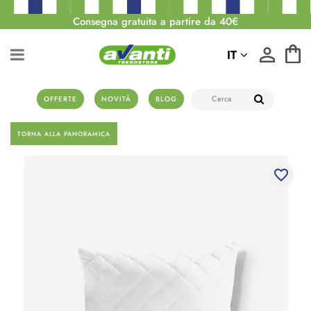
Consegna gratuita a partire da 40€
IT
OFFERTE
NOVITÀ
BLOG
TORNA ALLA PANORAMICA
favorite_border