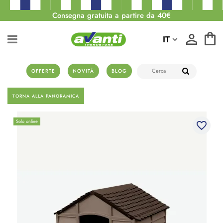
Consegna gratuita a partire da 40€
IT
OFFERTE
NOVITÀ
BLOG
TORNA ALLA PANORAMICA
Solo online
favorite_border