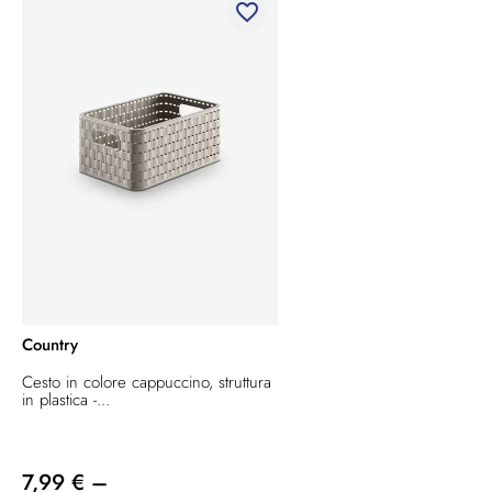
favorite_border
Country
Cesto in colore cappuccino, struttura
in plastica -...
7,99 € –