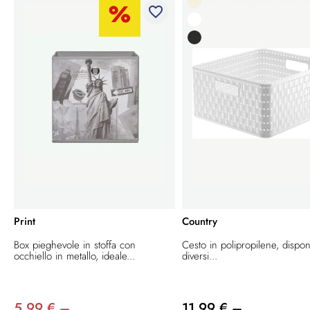
favorite_border
Print
Country
Box pieghevole in stoffa con
Cesto in polipropilene, dispon
occhiello in metallo, ideale...
diversi...
5,99 € –
11,99 € –