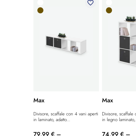
favorite_border
Max
Max
Divisore, scaffale con 4 vani aperti
Divisore, scaffale 
in laminato, adatto...
in legno laminato,.
79,99 € –
74,99 € –