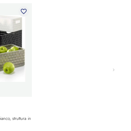
favorite_border
anco, struttura in