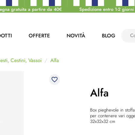
egna gratuita a partire da 40€
Spedizione entro 1-2 giorni 
OTTI
OFFERTE
NOVITÀ
BLOG
esti, Cestini, Vassoi
Alfa
favorite_border
Alfa
Box pieghevole in stoffa
per contenere vari ogge
32x32x32 cm