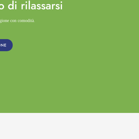
o di
rilassarsi
agione con comodità.
ONE