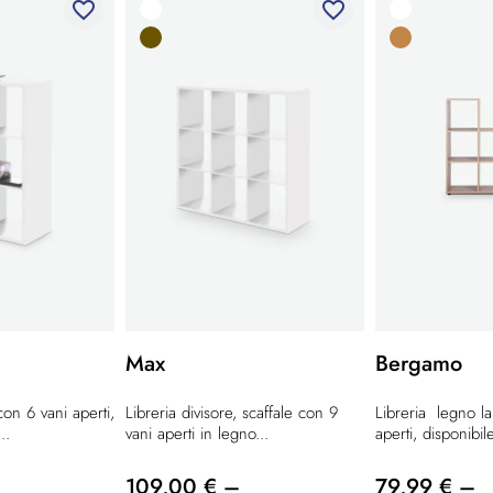
favorite_border
favorite_border
Max
Bergamo
con 6 vani aperti,
Libreria divisore, scaffale con 9
Libreria legno l
..
vani aperti in legno...
aperti, disponibile
109,00 € –
79,99 € –