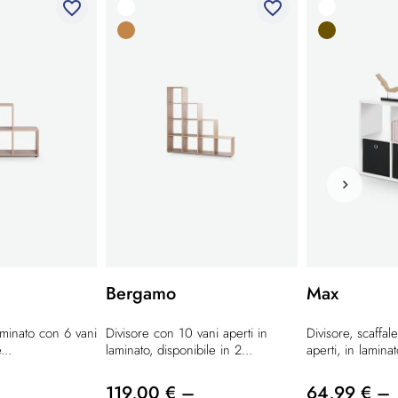
favorite_border
favorite_border
Bergamo
Max
aminato con 6 vani
Divisore con 10 vani aperti in
Divisore, scaffal
...
laminato, disponibile in 2...
aperti, in laminato
119,00 € –
64,99 € –