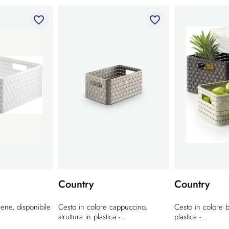
favorite_border
favorite_border
Country
Country
lene, disponibile
Cesto in colore cappuccino,
Cesto in colore bi
struttura in plastica -...
plastica -...