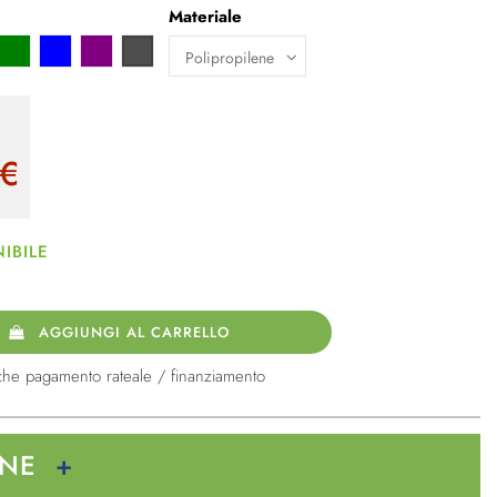
Materiale
so
Verde
Blu
viola
Grigio scuro
€
IBILE
AGGIUNGI AL CARRELLO
che pagamento rateale / finanziamento
ONE