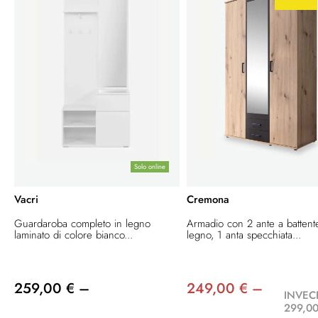
Solo online
Vacri
Cremona
Guardaroba completo in legno
Armadio con 2 ante a battent
laminato di colore bianco...
legno, 1 anta specchiata...
259,00 € –
249,00 € –
INVEC
299,00