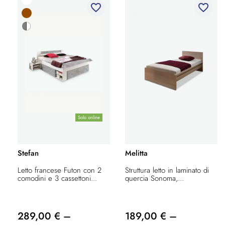
favorite_border
favorite_border
Solo online
Stefan
Melitta
Letto francese Futon con 2
Struttura letto in laminato di
comodini e 3 cassettoni...
quercia Sonoma,...
289,00 € –
189,00 € –