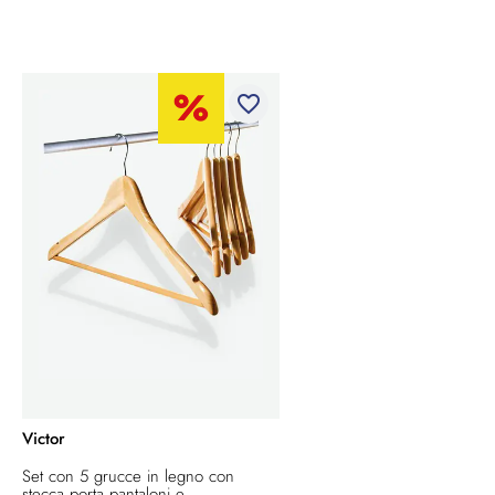
favorite_border
Victor
Set con 5 grucce in legno con
stecca porta pantaloni e...