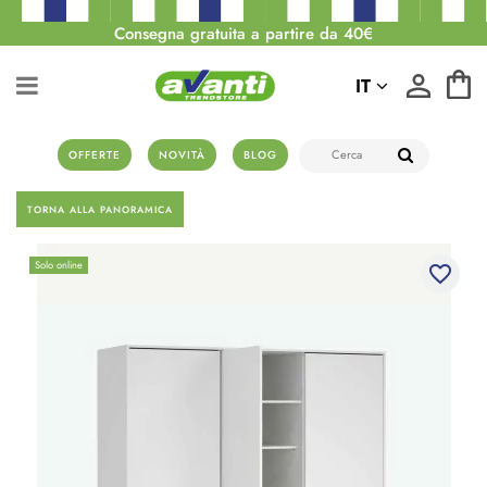
Consegna gratuita a partire da 40€
IT
OFFERTE
NOVITÀ
BLOG
TORNA ALLA PANORAMICA
Solo online
favorite_border