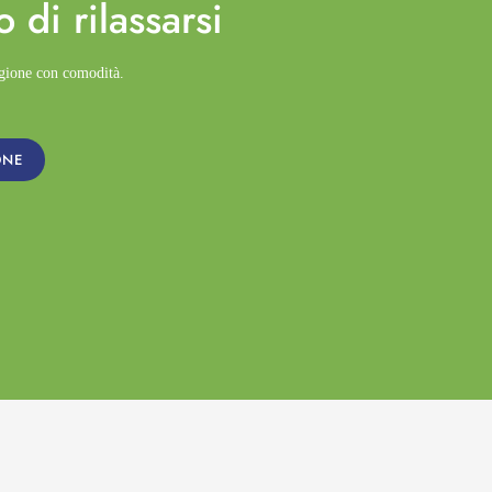
o di
rilassarsi
agione con comodità.
ONE