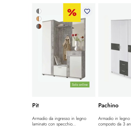
favorite_border
Solo online
Pit
Pachino
Armadio da ingresso in legno
Armadio in legno 
laminato con specchio...
composto da 3 ante