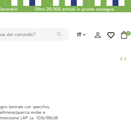
lavorativi
Oltre 20.000 articoli in pronta consegna
IT
0
egno laminata con specchio,
cashmere/quercia evoke e
 Dimensione LAP ca. 105x188x38