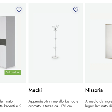
favorite_border
favorite_border
Solo online
Mecki
Nissoria
laminato
Appendiabiti in metallo bianco e
Armadio da ingre
 battenti e 2...
cromato, altezza ca. 176 cm
legno laminato di.