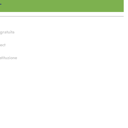
gratuita
ect
stituzione