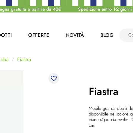
egna gratuita a partire da 40€
Spedizione entro 1-2 giorni 
OTTI
OFFERTE
NOVITÀ
BLOG
roba
Fiastra
favorite_border
Fiastra
Mobile guardaroba in l
disponibile nel colore 
bianco/quercia evoke.
cm.