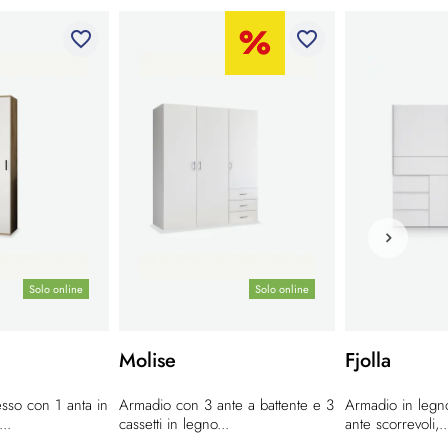
favorite_border
favorite_border
Solo online
Solo online
Molise
Fjolla
sso con 1 anta in
Armadio con 3 ante a battente e 3
Armadio in legn
..
cassetti in legno...
ante scorrevoli,..