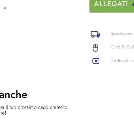
ALLEGATI
l'IA
Spedizione 
Click & Coll
Diritto di re
 anche
ova il tuo prossimo capo preferito!
are!