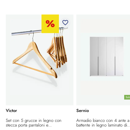
favorite_border
Sol
Victor
Sernio
Set con 5 grucce in legno con
Armadio bianco con 4 ante a
stecca porta pantaloni e...
battente in legno laminato di..