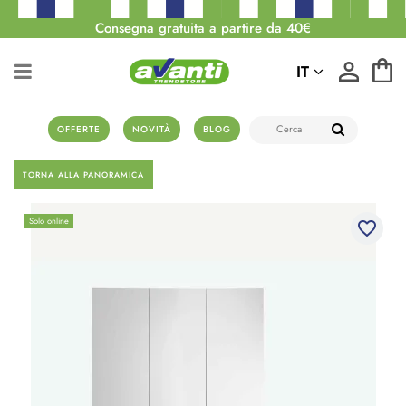
Consegna gratuita a partire da 40€
IT
OFFERTE
NOVITÀ
BLOG
TORNA ALLA PANORAMICA
Solo online
favorite_border