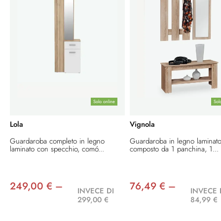
Solo online
Sol
Lola
Vignola
Guardaroba completo in legno
Guardaroba in legno laminat
laminato con specchio, comó...
composto da 1 panchina, 1...
249,00 € –
76,49 € –
INVECE DI
INVECE 
299,00 €
84,99 €