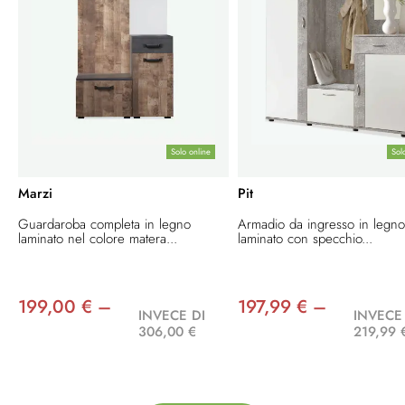
Solo online
Sol
Marzi
Pit
Guardaroba completa in legno
Armadio da ingresso in legn
laminato nel colore matera...
laminato con specchio...
199,00 € –
197,99 € –
INVECE DI
INVECE
306,00 €
219,99 