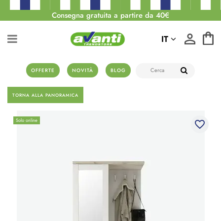
Consegna gratuita a partire da 40€
IT
OFFERTE
NOVITÀ
BLOG
TORNA ALLA PANORAMICA
Solo online
favorite_border