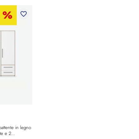
favorite_border
attente in legno
e e 2...