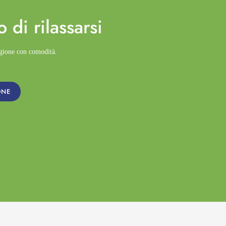
o di
rilassarsi
agione con comodità.
ONE