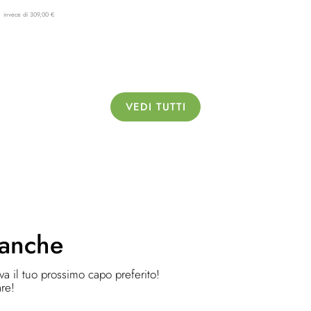
invece di 309,00 €
VEDI TUTTI
 anche
ova il tuo prossimo capo preferito!
are!