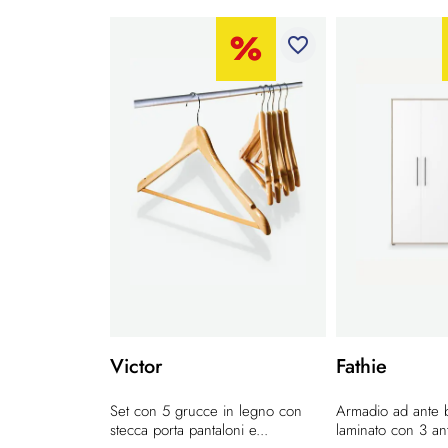
favorite_border
Victor
Fathie
Set con 5 grucce in legno con
Armadio ad ante b
stecca porta pantaloni e...
laminato con 3 ant