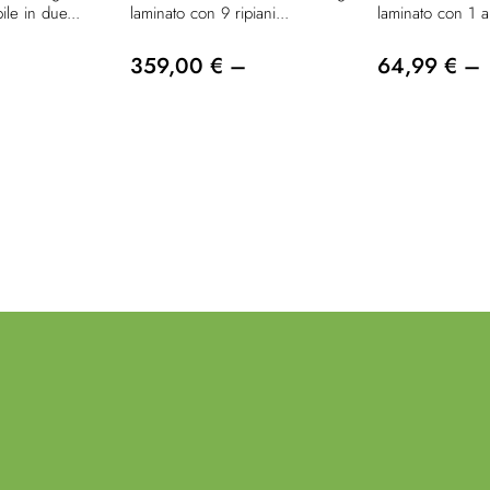
ile in due...
laminato con 9 ripiani...
laminato con 1 an
359,00 € –
64,99 € –