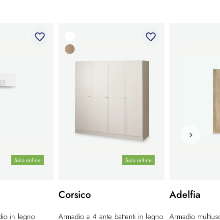
favorite_border
favorite_border
Solo online
Solo online
Corsico
Adelfia
io in legno
Armadio a 4 ante battenti in legno
Armadio multius