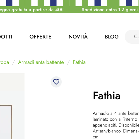
egna gratuita a partire da 40€
Spedizione entro 1-2 giorni 
OTTI
OFFERTE
NOVITÀ
BLOG
roba
Armadi anta battente
Fathia
favorite_border
Fathia
Armadio a 4 ante battent
laminato con all'interno 
appendiabiti. Disponibil
Artisan/bianco. Dimens
cm