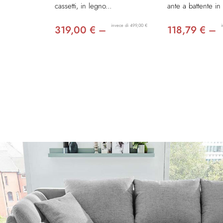
cassetti, in legno...
ante a battente in 
invece di 499,00 €
319,00 € –
118,79 € –