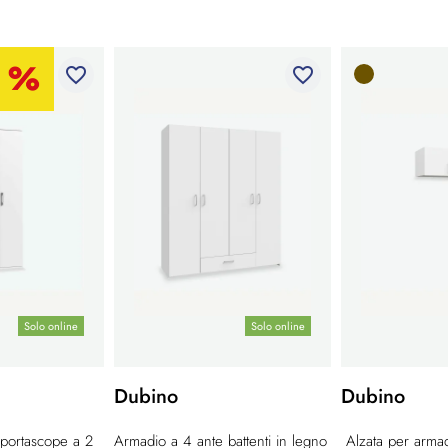
favorite_border
favorite_border
Solo online
Solo online
Dubino
Dubino
 portascope a 2
Armadio a 4 ante battenti in legno
Alzata per armad