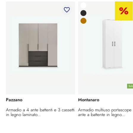
favorite_border
Sol
Pazzano
Montanaro
Armadio a 4 ante battenti e 3 cassetti
Armadio multiuso portascope
in legno laminato...
ante a battente in legno...