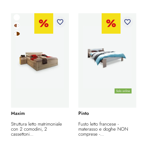
favorite_border
favorite_border
Solo online
Maxim
Pinto
Struttura letto matrimoniale
Fusto letto francese -
con 2 comodini, 2
materasso e doghe NON
cassettoni...
comprese -...