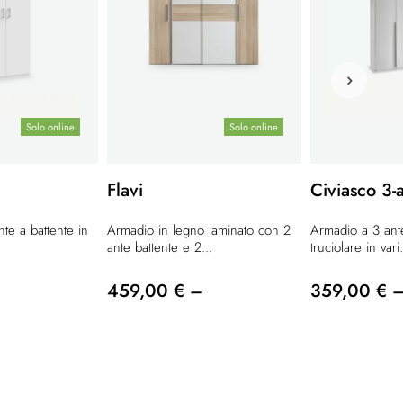
Solo online
Solo online
Flavi
Civiasco 3-
te a battente in
Armadio in legno laminato con 2
Armadio a 3 ante
ante battente e 2...
truciolare in vari.
459,00 € –
359,00 € 