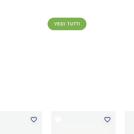
VEDI TUTTI
favorite_border
favorite_border