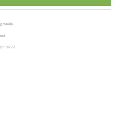
gratuita
ect
stituzione