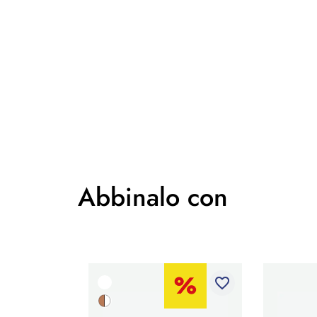
Abbinalo con
favorite_border