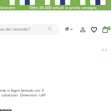
lavorativi
Oltre 20.000 articoli in pronta consegna
IT
0
ente in legno laminato con 5
re coloarzioni. Dimensioni: LAP
antasia