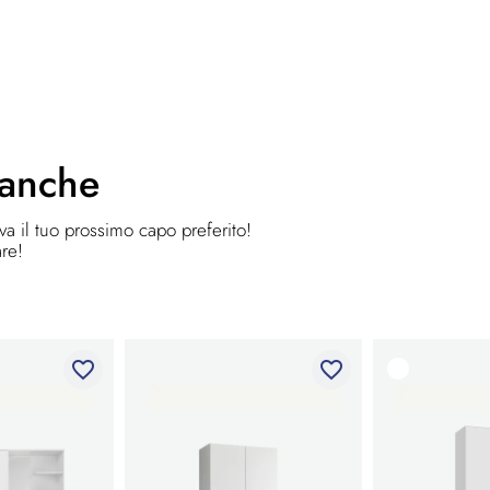
 anche
ova il tuo prossimo capo preferito!
are!
favorite_border
favorite_border