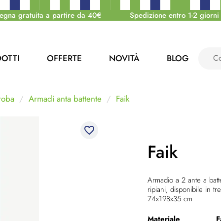
egna gratuita a partire da 40€
Spedizione entro 1-2 giorni 
OTTI
OFFERTE
NOVITÀ
BLOG
roba
Armadi anta battente
Faik
favorite_border
Faik
Armadio a 2 ante a batt
ripiani, disponibile in t
74x198x35 cm
Materiale
F