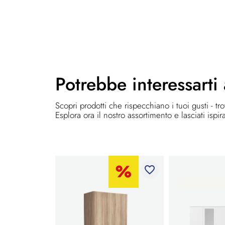
Potrebbe
interessarti
Scopri prodotti che rispecchiano i tuoi gusti - tr
Esplora ora il nostro assortimento e lasciati ispir
favorite_border