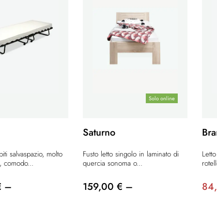
Solo online
Saturno
Br
iti salvaspazio, molto
Fusto letto singolo in laminato di
Letto
, comodo...
quercia sonoma o...
rotel
€ –
159,00 € –
84