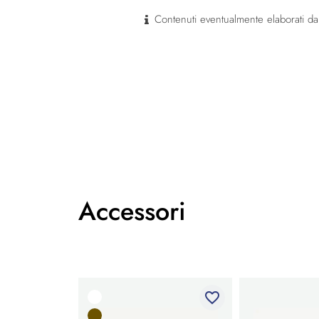
Contenuti eventualmente elaborati dal
Accessori
favorite_border