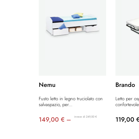
Nemu
Brando
Fusto letto in legno truciolato con
Letto per osp
salvaspazio, per...
confortevole
invece di 249,00 €
149,00 € –
119,00 