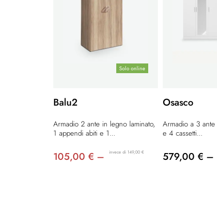
Solo online
Balu2
Osasco
Armadio 2 ante in legno laminato,
Armadio a 3 ante b
1 appendi abiti e 1...
e 4 cassetti...
invece di 149,00 €
105,00 € –
579,00 € –