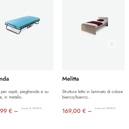
anda
Melitta
 per ospiti, pieghevole e su
Struttura letto in laminato di colore
le, in metallo...
bianco/bianco...
invece di 149,00 €
invece di 199,00 €
,99 € –
169,00 € –