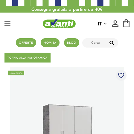
Consegna gratuita a partire da 40€
IT
OFFERTE
NOVITÀ
BLOG
TORNA ALLA PANORAMICA
Solo online
favorite_border