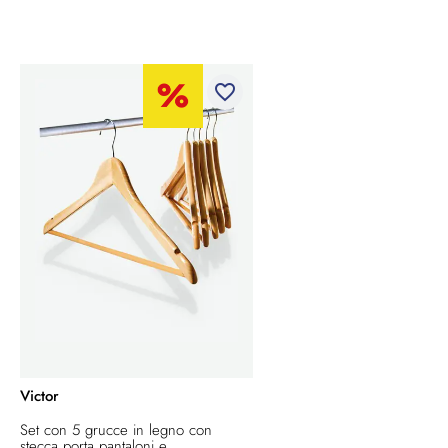
favorite_border
Victor
Set con 5 grucce in legno con
stecca porta pantaloni e...