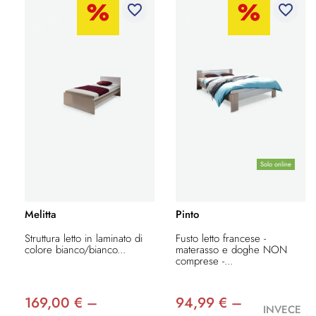
favorite_border
favorite_border
Solo online
Melitta
Pinto
Struttura letto in laminato di
Fusto letto francese -
colore bianco/bianco...
materasso e doghe NON
comprese -...
169,00 € –
94,99 € –
INVECE