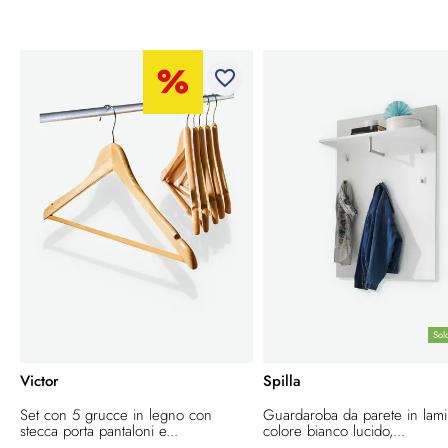
favorite_border
Sol
Victor
Spilla
Set con 5 grucce in legno con
Guardaroba da parete in lami
stecca porta pantaloni e...
colore bianco lucido,...