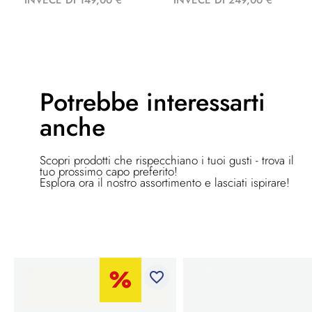
INVECE DI 149,00 €
INVECE DI 249,00 €
Potrebbe
interessarti
anche
Scopri prodotti che rispecchiano i tuoi gusti - trova il
tuo prossimo capo preferito!
Esplora ora il nostro assortimento e lasciati ispirare!
favorite_border