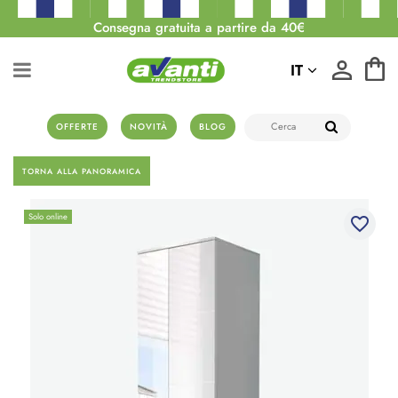
Consegna gratuita a partire da 40€
IT
OFFERTE
NOVITÀ
BLOG
TORNA ALLA PANORAMICA
Solo online
favorite_border