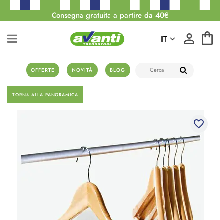
Consegna gratuita a partire da 40€
IT
OFFERTE
NOVITÀ
BLOG
TORNA ALLA PANORAMICA
favorite_border