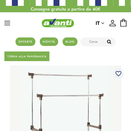
Consegna gratuita a partire da 40€
IT
OFFERTE
NOVITÀ
BLOG
TORNA ALLA PANORAMICA
favorite_border