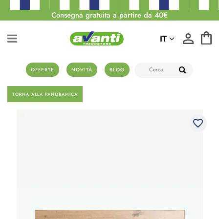
Consegna gratuita a partire da 40€
IT
OFFERTE
NOVITÀ
BLOG
TORNA ALLA PANORAMICA
favorite_border