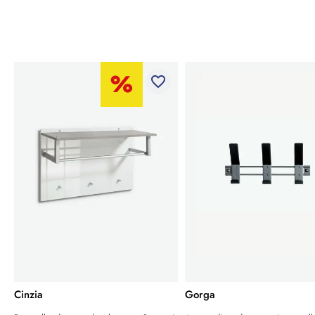
favorite_border
Cinzia
Gorga