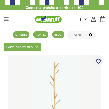
Consegna gratuita a partire da 40€
IT
OFFERTE
NOVITÀ
BLOG
TORNA ALLA PANORAMICA
favorite_border