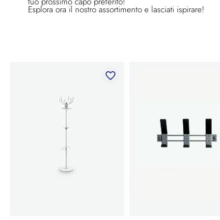
tuo prossimo capo preferito!
Esplora ora il nostro assortimento e lasciati ispirare!
favorite_border