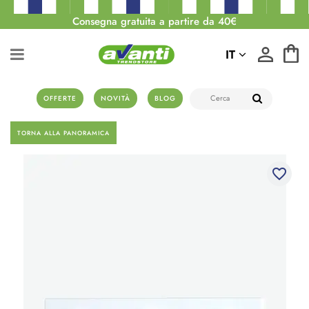
Consegna gratuita a partire da 40€
IT
OFFERTE
NOVITÀ
BLOG
TORNA ALLA PANORAMICA
favorite_border