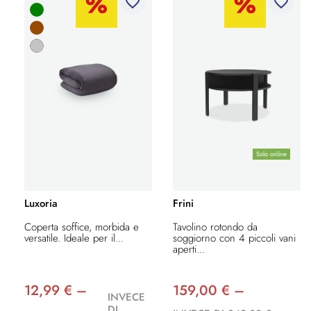
favorite_border
favorite_border
Solo online
Luxoria
Frini
Coperta soffice, morbida e
Tavolino rotondo da
versatile. Ideale per il...
soggiorno con 4 piccoli vani
aperti...
12,99 € –
159,00 € –
INVECE
DI