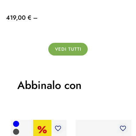
419,00 € –
VEDI TUTTI
Abbinalo con
favorite_border
favorite_border