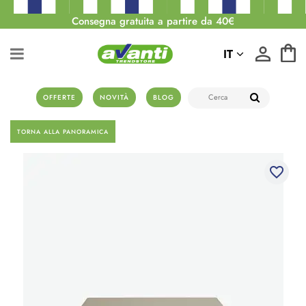
Consegna gratuita a partire da 40€
IT
OFFERTE
NOVITÀ
BLOG
TORNA ALLA PANORAMICA
favorite_border